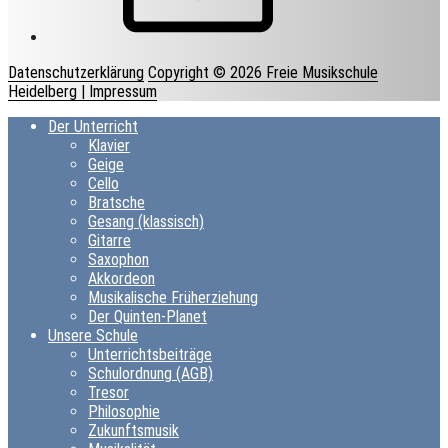
Datenschutzerklärung
Copyright © 2026 Freie Musikschule
Heidelberg
| Impressum
Der Unterricht
Klavier
Geige
Cello
Bratsche
Gesang (klassisch)
Gitarre
Saxophon
Akkordeon
Musikalische Früherziehung
Der Quinten-Planet
Unsere Schule
Unterrichtsbeiträge
Schulordnung (AGB)
Tresor
Philosophie
Zukunftsmusik