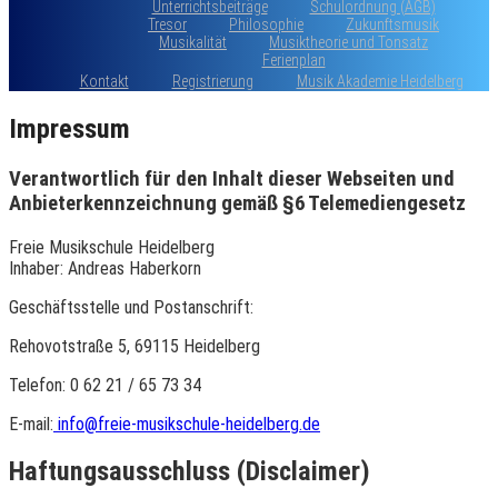
Unterrichtsbeiträge
Schulordnung (AGB)
Tresor
Philosophie
Zukunftsmusik
Musikalität
Musiktheorie und Tonsatz
Ferienplan
Kontakt
Registrierung
Musik Akademie Heidelberg
Impressum
Verantwortlich für den Inhalt dieser Webseiten und
Anbieterkennzeichnung gemäß §6 Telemediengesetz
Freie Musikschule Heidelberg
Inhaber: Andreas Haberkorn
Geschäftsstelle und Postanschrift:
Rehovotstraße 5, 69115 Heidelberg
Telefon: 0 62 21 / 65 73 34
E-mail:
info@freie-musikschule-heidelberg.de
Haftungsausschluss (Disclaimer)