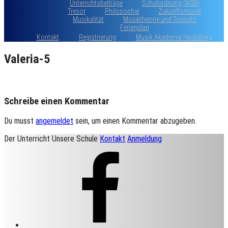
Unterrichtsbeiträge
Schulordnung (AGB)
Tresor
Philosophie
Zukunftsmusik
Musikalität
Musiktheorie und Tonsatz
Ferienplan
Kontakt
Registrierung
Musik Akademie Heidelberg
Valeria-5
Schreibe einen Kommentar
Du musst
angemeldet
sein, um einen Kommentar abzugeben.
Der Unterricht
Unsere Schule
Kontakt
Anmeldung
Facebook