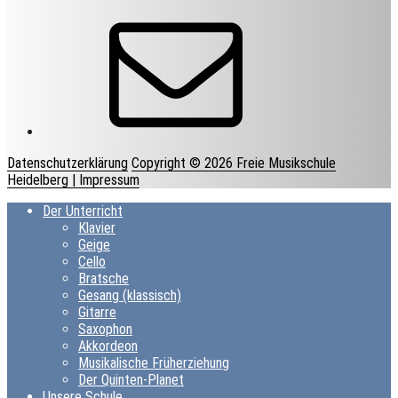
E-
Mail
Datenschutzerklärung
Copyright © 2026 Freie Musikschule
Heidelberg
| Impressum
Der Unterricht
Klavier
Geige
Cello
Bratsche
Gesang (klassisch)
Gitarre
Saxophon
Akkordeon
Musikalische Früherziehung
Der Quinten-Planet
Unsere Schule