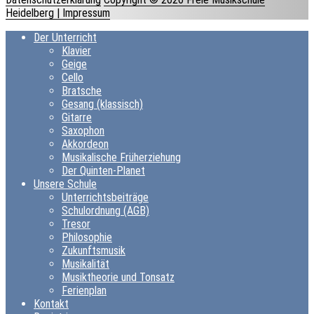
Heidelberg
| Impressum
Der Unterricht
Klavier
Geige
Cello
Bratsche
Gesang (klassisch)
Gitarre
Saxophon
Akkordeon
Musikalische Früherziehung
Der Quinten-Planet
Unsere Schule
Unterrichtsbeiträge
Schulordnung (AGB)
Tresor
Philosophie
Zukunftsmusik
Musikalität
Musiktheorie und Tonsatz
Ferienplan
Kontakt