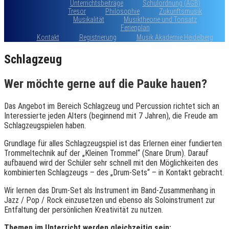
Unterrichtsbeiträge
Schulordnung (AGB)
Tresor
Philosophie
Zukunftsmusik
Musikalität
Musiktheorie und Tonsatz
Ferienplan
Kontakt
Registrierung
Musik Akademie Heidelberg
Schlagzeug
Wer möchte gerne auf die Pauke hauen?
Das Angebot im Bereich Schlagzeug und Percussion richtet sich an
Interessierte jeden Alters (beginnend mit 7 Jahren), die Freude am
Schlagzeugspielen haben.
Grundlage für alles Schlagzeugspiel ist das Erlernen einer fundierten
Trommeltechnik auf der „Kleinen Trommel“ (Snare Drum). Darauf
aufbauend wird der Schüler sehr schnell mit den Möglichkeiten des
kombinierten Schlagzeugs – des „Drum-Sets“ – in Kontakt gebracht.
Wir lernen das Drum-Set als Instrument im Band-Zusammenhang in
Jazz / Pop / Rock einzusetzen und ebenso als Soloinstrument zur
Entfaltung der persönlichen Kreativität zu nutzen.
Themen im Unterricht werden gleichzeitig sein: