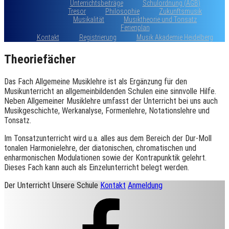
Unterrichtsbeiträge
Schulordnung (AGB)
Tresor
Philosophie
Zukunftsmusik
Musikalität
Musiktheorie und Tonsatz
Ferienplan
Kontakt
Registrierung
Musik Akademie Heidelberg
Theoriefächer
Das Fach Allgemeine Musiklehre ist als Ergänzung für den
Musikunterricht an allgemeinbildenden Schulen eine sinnvolle Hilfe.
Neben Allgemeiner Musiklehre umfasst der Unterricht bei uns auch
Musikgeschichte, Werkanalyse, Formenlehre, Notationslehre und
Tonsatz.
Im Tonsatzunterricht wird u.a. alles aus dem Bereich der Dur-Moll
tonalen Harmonielehre, der diatonischen, chromatischen und
enharmonischen Modulationen sowie der Kontrapunktik gelehrt.
Dieses Fach kann auch als Einzelunterricht belegt werden.
Der Unterricht
Unsere Schule
Kontakt
Anmeldung
Facebook